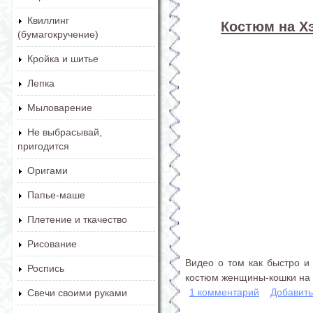
Квиллинг
Костюм на Х
(бумагокручение)
Кройка и шитье
Лепка
Мыловарение
Не выбрасывай,
пригодится
Оригами
Папье-маше
Плетение и ткачество
Рисование
Видео о том как быстро и
Роспись
костюм женщины-кошки на 
1 комментарий
Добавит
Свечи своими руками