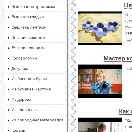
Цв
Вышивание крестиком
Оче
Вышивка гладью
цве
су
Вышивка лентами
леп
Вязание крючком
До
Вязание спицами
Мастер к
Головоломки
До
Декупаж
Из бисера и бусин
Из бумаги и картона
Из дерева
Из проволоки
Как 
Из природных материалов
"К
на
Карвинг