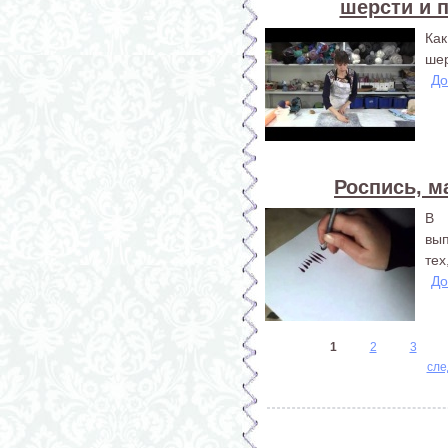
шерсти и 
Ка
шер
До
Роспись, м
В 
вып
тех
До
Страницы
1
2
3
сле