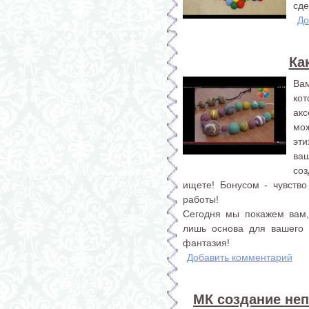
сде
До
Ка
Ва
ко
ак
мо
эт
ваш
соз
ищете! Бонусом - чувство
работы!
Сегодня мы покажем вам,
лишь основа для вашего 
фантазия!
Добавить комментарий
МК создание не