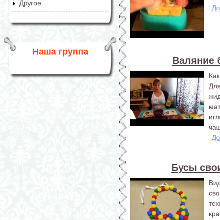
Другое
До
Наша группа
Валяние 
Как
Для
жи
мат
игл
чаш
До
Бусы сво
Ви
св
тех
кр