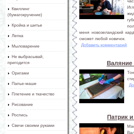
час
Иг
Квиллинг
жи
(бумагокручение)
гу
Кройка и шитье
по
меня новозеландский кард
Лепка
сможет любой новичок.
Добавить комментарий
Мыловарение
Не выбрасывай,
Валяние 
пригодится
То
Оригами
сти
Папье-маше
До
Плетение и ткачество
Рисование
Роспись
Патрик и
Свечи своими руками
Ма
Вал