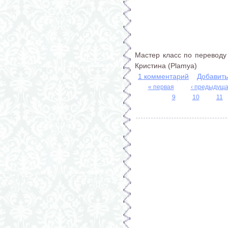
Мастер класс по переводу 
Кристина (Plamya)
1 комментарий
Добавит
« первая
‹ предыдущ
Страницы
9
10
11