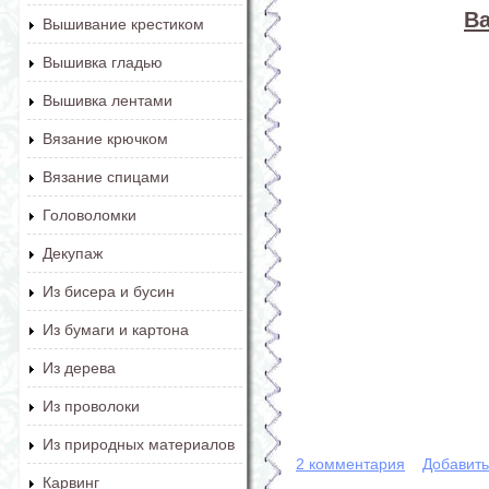
В
Вышивание крестиком
Вышивка гладью
Вышивка лентами
Вязание крючком
Вязание спицами
Головоломки
Декупаж
Из бисера и бусин
Из бумаги и картона
Из дерева
Из проволоки
Из природных материалов
2 комментария
Добавит
Карвинг