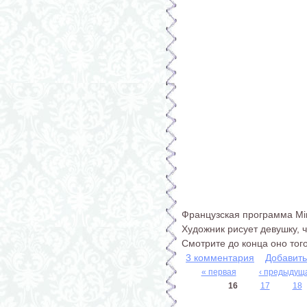
Французская программа Min
Художник рисует девушку, 
Смотрите до конца оно того
3 комментария
Добавит
« первая
‹ предыдущ
Страницы
16
17
18