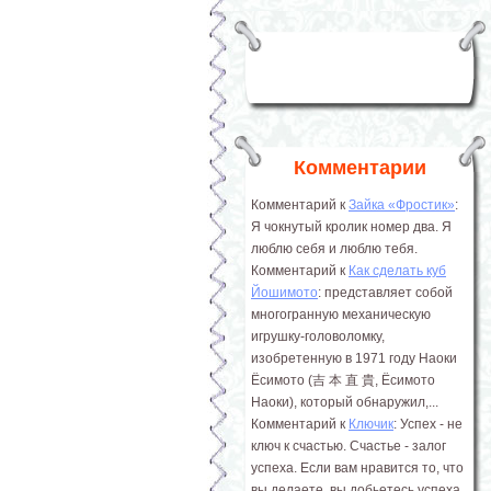
Комментарии
Комментарий к
Зайка «Фростик»
:
Я чокнутый кролик номер два. Я
люблю себя и люблю тебя.
Комментарий к
Как сделать куб
Йошимото
: представляет собой
многогранную механическую
игрушку-головоломку,
изобретенную в 1971 году Наоки
Ёсимото (吉 本 直 貴, Ёсимото
Наоки), который обнаружил,...
Комментарий к
Ключик
: Успех - не
ключ к счастью. Счастье - залог
успеха. Если вам нравится то, что
вы делаете, вы добьетесь успеха.