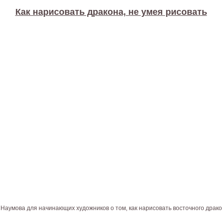
Как нарисовать дракона, не умея рисовать
аумова для начинающих художников о том, как нарисовать восточного драко