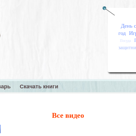
День с
год
Иг
Посуда
защитник
варь
Скачать книги
меню
Все видео