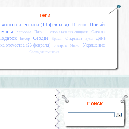
Теги
вятого валентина (14 февраля)
Новый
Цветок
рушка
Пасха
Одежда
Упаковка
Основы вязания спицами
Подарок
Сердце
День
Бисер
Открытка
Дракон
Бусы
а отечества (23 февраля)
Украшение
8 марта
Мыло
Схема для вышивки
Поиск