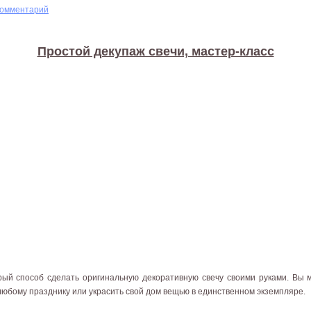
комментарий
Простой декупаж свечи, мастер-класс
рый способ сделать оригинальную декоративную свечу своими руками. Вы
любому празднику или украсить свой дом вещью в единственном экземпляре.