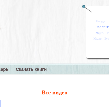
Посуда
вален
марта
У
Мыло
Бу
варь
Скачать книги
меню
Все видео