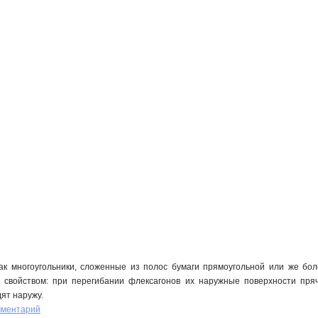
ак многоугольники, сложенные из полос бумаги прямоугольной или же бо
свойством: при перегибании флексагонов их наружные поверхности пряч
ят наружу.
мментарий