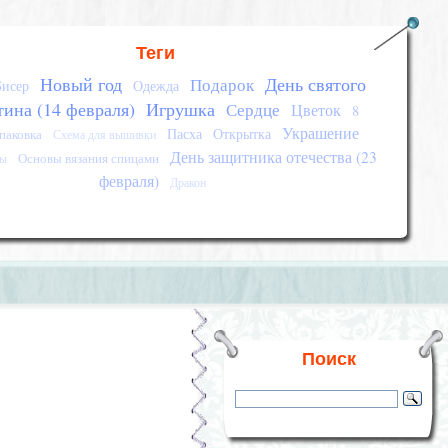
Теги
Новый год
День святого
Подарок
Бисер
Одежда
тина (14 февраля)
Игрушка
Сердце
Цветок
8
Украшение
Пасха
Открытка
паковка
Схема для вышивки
День защитника отечества (23
Основы вязания спицами
сы
февраля)
Дракон
Поиск