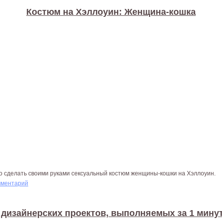
Костюм на Хэллоуин: Женщина-кошка
то сделать своими руками сексуальный костюм женщины-кошки на Хэллоуин.
мментарий
 дизайнерских проектов, выполняемых за 1 мину