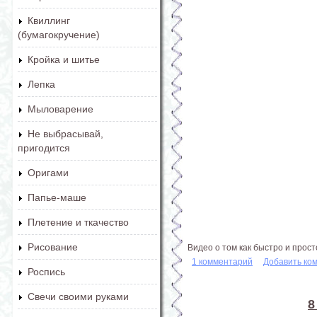
Квиллинг
(бумагокручение)
Кройка и шитье
Лепка
Мыловарение
Не выбрасывай,
пригодится
Оригами
Папье-маше
Плетение и ткачество
Рисование
Видео о том как быстро и прос
1 комментарий
Добавить ко
Роспись
Свечи своими руками
8