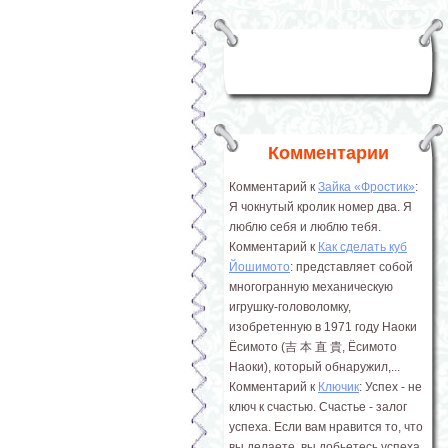
Комментарии
Комментарий к
Зайка «Фростик»
:
Я чокнутый кролик номер два. Я
люблю себя и люблю тебя.
Комментарий к
Как сделать куб
Йошимото
: представляет собой
многогранную механическую
игрушку-головоломку,
изобретенную в 1971 году Наоки
Ёсимото (吉 本 直 貴, Ёсимото
Наоки), который обнаружил,...
Комментарий к
Ключик
: Успех - не
ключ к счастью. Счастье - залог
успеха. Если вам нравится то, что
вы делаете, вы добьетесь успеха.