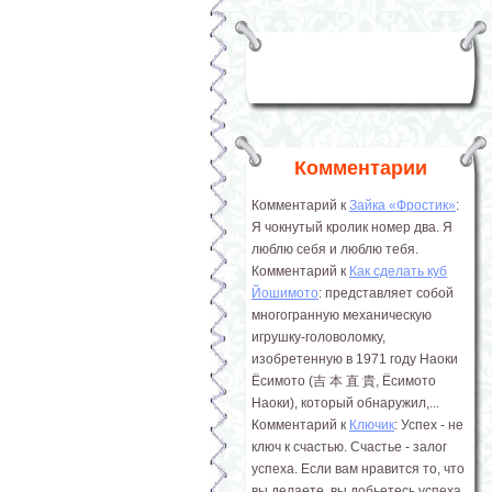
Комментарии
Комментарий к
Зайка «Фростик»
:
Я чокнутый кролик номер два. Я
люблю себя и люблю тебя.
Комментарий к
Как сделать куб
Йошимото
: представляет собой
многогранную механическую
игрушку-головоломку,
изобретенную в 1971 году Наоки
Ёсимото (吉 本 直 貴, Ёсимото
Наоки), который обнаружил,...
Комментарий к
Ключик
: Успех - не
ключ к счастью. Счастье - залог
успеха. Если вам нравится то, что
вы делаете, вы добьетесь успеха.