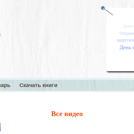
Дракон
Открыт
защитник
День 
варь
Скачать книги
меню
Все видео