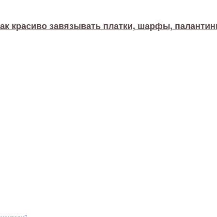
ак красиво завязывать платки, шарфы, паланти