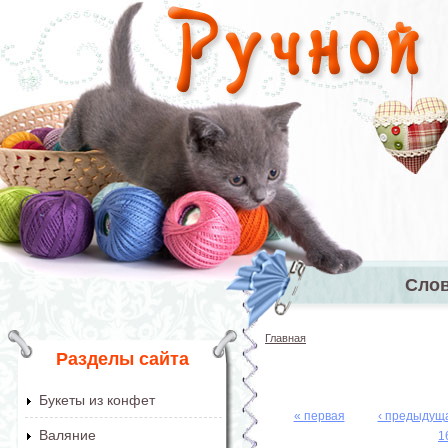
Перейти к основному содержанию
Сло
Главное 
Главная
Вы здесь
Разделы сайта
Букеты из конфет
« первая
‹ предыдущ
Страницы
Валяние
1