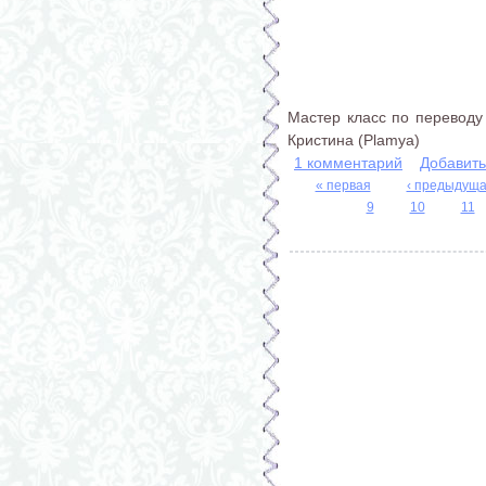
Мастер класс по переводу 
Кристина (Plamya)
1 комментарий
Добавит
« первая
‹ предыдущ
Страницы
9
10
11