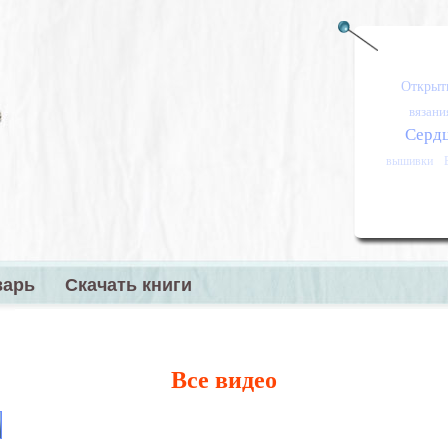
Открыт
вязани
Серд
вышивки
варь
Скачать книги
меню
Все видео