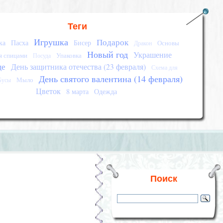
Теги
Игрушка
Подарок
ка
Пасха
Бисер
Основы
Дракон
Новый год
Украшение
я спицами
Упаковка
Посуда
це
День защитника отечества (23 февраля)
Схема для
День святого валентина (14 февраля)
Мыло
Бусы
Цветок
8 марта
Одежда
Поиск