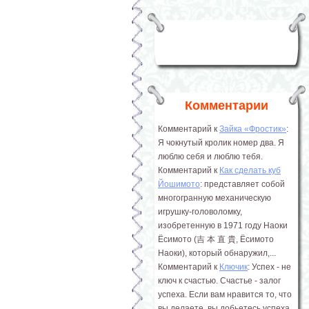
Комментарии
Комментарий к
Зайка «Фростик»
:
Я чокнутый кролик номер два. Я
люблю себя и люблю тебя.
Комментарий к
Как сделать куб
Йошимото
: представляет собой
многогранную механическую
игрушку-головоломку,
изобретенную в 1971 году Наоки
Ёсимото (吉 本 直 貴, Ёсимото
Наоки), который обнаружил,...
Комментарий к
Ключик
: Успех - не
ключ к счастью. Счастье - залог
успеха. Если вам нравится то, что
вы делаете, вы добьетесь успеха.