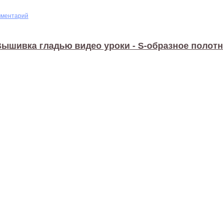
мментарий
ышивка гладью видео уроки - S-образное полот