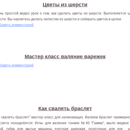
Цветы из шерсти
нь простой видео урок о том, как сделать цветы из шерсти. Выполняется ц
сти. Вы научитесь делать лепестки из шерсти и собирать цветок в целое.
бавить комментарий
Мастер класс валяние варежек
бавить комментарий
Как свалять браслет
к свалять браслет" мастер класс для начинающих. Валяем браслет примерно
слета понадобятся: Иглы для валяния тонкие №40 "Гамма", мыло жидкое
ой, губка для мытья машины плотная широкая, полотенце для рук , 