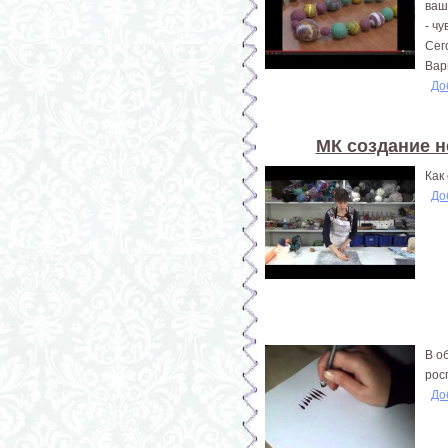
ваш
- ч
Сег
Вар
До
МК создание н
Как
До
В о
рос
До
Страницы