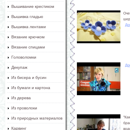
Вышивание крестиком
Оче
Вышивка гладью
шер
До
Вышивка лентами
Вязание крючком
Вязание спицами
Головоломки
До
Декупаж
Из бисера и бусин
Из бумаги и картона
Из дерева
Из проволоки
"Ка
Из природных материалов
бра
Карвинг
вод