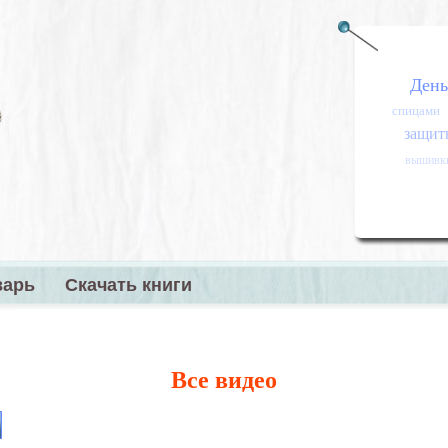
День
спицами
защитн
вышивк
варь
Скачать книги
меню
Все видео