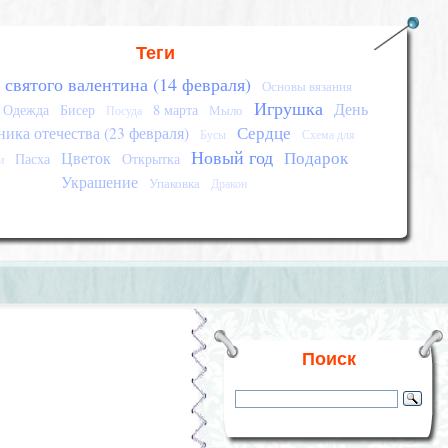
Теги
 святого валентина (14 февраля)
Основы вязания
Игрушка
День
Одежда
Бисер
8 марта
Мыло
Посуда
Сердце
ика отечества (23 февраля)
Бусы
Схема для
Новый год
Подарок
Цветок
Пасха
Открытка
и
Украшение
Упаковка
Дракон
Поиск