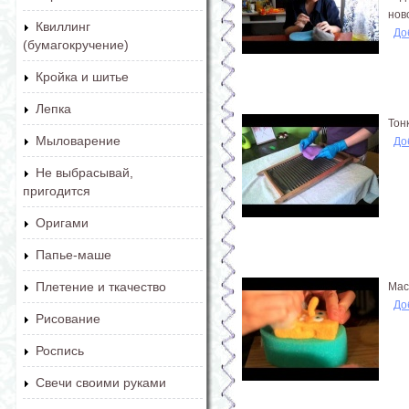
нов
Квиллинг
До
(бумагокручение)
Кройка и шитье
Лепка
Тон
Мыловарение
До
Не выбрасывай,
пригодится
Оригами
Папье-маше
Плетение и ткачество
Мас
До
Рисование
Роспись
Свечи своими руками