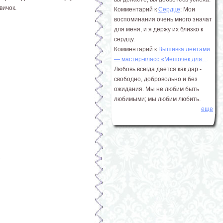
вичок.
Комментарий к
Сердце
: Мои
воспоминания очень много значат
для меня, и я держу их близко к
сердцу.
Комментарий к
Вышивка лентами
― мастер-класс «Мешочек для...
:
Любовь всегда дается как дар -
свободно, добровольно и без
ожидания. Мы не любим быть
любимыми; мы любим любить.
еще
а