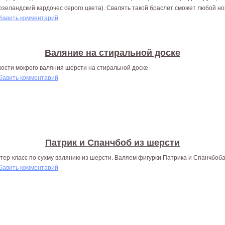
озеландский кардочес серого цвета). Свалять такой браслет сможет любой но
бавить комментарий
Валяние на стиральной доске
кости мокрого валяния шерсти на стиральной доске
бавить комментарий
Патрик и Спанчбоб из шерсти
тер-класс по сухму валянию из шерсти. Валяем фигурки Патрика и Спанчбоб
бавить комментарий