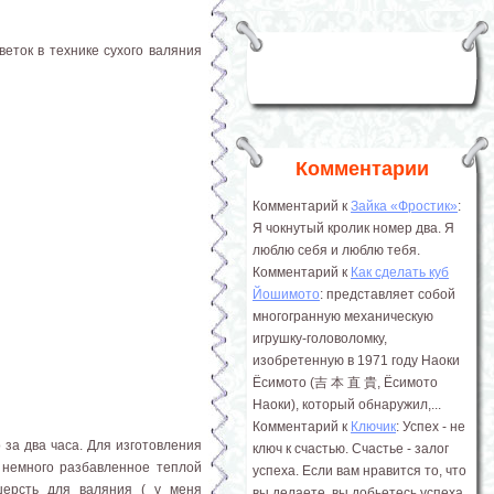
веток в технике сухого валяния
Комментарии
Комментарий к
Зайка «Фростик»
:
Я чокнутый кролик номер два. Я
люблю себя и люблю тебя.
Комментарий к
Как сделать куб
Йошимото
: представляет собой
многогранную механическую
игрушку-головоломку,
изобретенную в 1971 году Наоки
Ёсимото (吉 本 直 貴, Ёсимото
Наоки), который обнаружил,...
Комментарий к
Ключик
: Успех - не
 за два часа. Для изготовления
ключ к счастью. Счастье - залог
 немного разбавленное теплой
успеха. Если вам нравится то, что
шерсть для валяния ( у меня
вы делаете, вы добьетесь успеха.