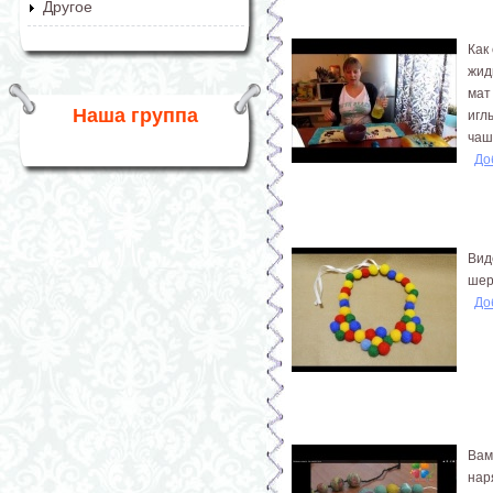
Другое
Как
жид
мат
Наша группа
игл
чаш
До
Вид
шер
До
Вам
нар