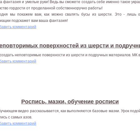
а фантазия и умелые руки! Ведь вы сможете создать себе именно такое укр
увство гордости от проделанной собственноручно работы!
одня мы покажем вам, как можно свалять бусы из шерсти. Это - лишь о
иации подскажет вам ваша фантазия!
бавить комментарий
еповторимых поверхностей из шерсти и подруч
 создать неповторимые поверхности из шерсти и подручных материалов. МК 
бавить комментарий
Роспись, мазки, обучение росписи
бучающем видео рассказывается, как выполняются базовые мазки. Урок подой
пись с самых азов.
бавить комментарий