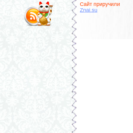
Сайт приручили
Znai.su