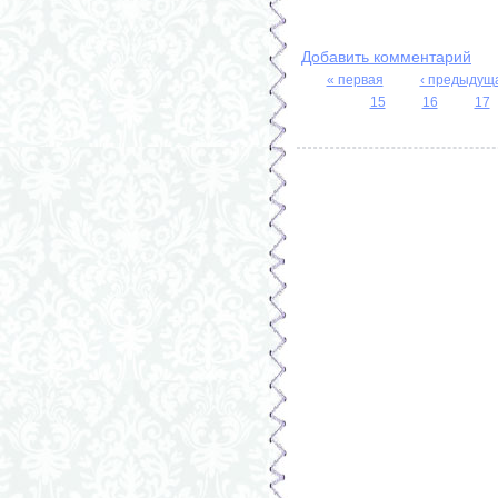
Добавить комментарий
« первая
‹ предыдущ
Страницы
15
16
17