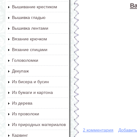
В
Вышивание крестиком
Вышивка гладью
Вышивка лентами
Вязание крючком
Вязание спицами
Головоломки
Декупаж
Из бисера и бусин
Из бумаги и картона
Из дерева
Из проволоки
Из природных материалов
2 комментария
Добавит
Карвинг