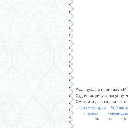
Французская программа Min
Художник рисует девушку, 
Смотрите до конца оно того
3 комментария
Добавит
« первая
‹ предыдущ
Страницы
16
17
18