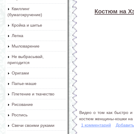
Квиллинг
Костюм на Х
(бумагокручение)
Кройка и шитье
Лепка
Мыловарение
Не выбрасывай,
пригодится
Оригами
Папье-маше
Плетение и ткачество
Рисование
Видео о том как быстро и
Роспись
костюм женщины-кошки на 
1 комментарий
Добавит
Свечи своими руками