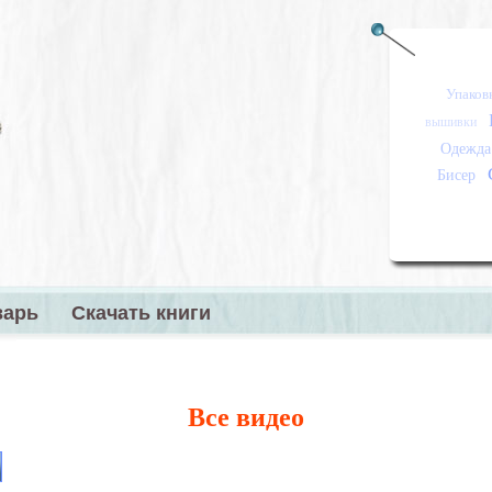
Упаков
вышивки
Одежда
Бисер
варь
Скачать книги
меню
Все видео