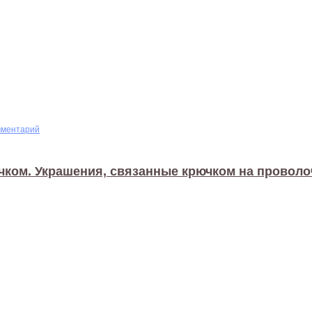
мментарий
чком. Украшения, связанные крючком на проволо