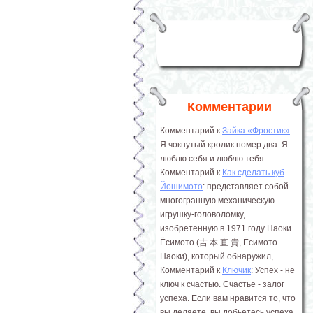
Комментарии
Комментарий к
Зайка «Фростик»
:
Я чокнутый кролик номер два. Я
люблю себя и люблю тебя.
Комментарий к
Как сделать куб
Йошимото
: представляет собой
многогранную механическую
игрушку-головоломку,
изобретенную в 1971 году Наоки
Ёсимото (吉 本 直 貴, Ёсимото
Наоки), который обнаружил,...
Комментарий к
Ключик
: Успех - не
ключ к счастью. Счастье - залог
успеха. Если вам нравится то, что
вы делаете, вы добьетесь успеха.