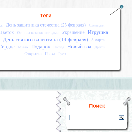
Теги
День защитника отечества (23 февраля)
ка
Схема для
Игрушка
Цветок
Украшение
Основы вязания спицами
День святого валентина (14 февраля)
8 марта
Новый год
Сердце
Подарок
Мыло
Посуда
Дракон
Открытка
Пасха
Бусы
Поиск