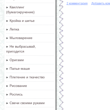
2 комментария
Добавить ко
Квиллинг
(бумагокручение)
Кройка и шитье
Лепка
Мыловарение
Не выбрасывай,
пригодится
Оригами
Папье-маше
Плетение и ткачество
Рисование
Роспись
Свечи своими руками