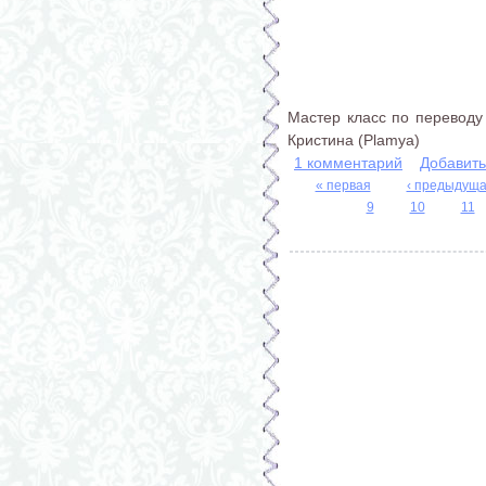
Мастер класс по переводу 
Кристина (Plamya)
1 комментарий
Добавит
« первая
‹ предыдущ
Страницы
9
10
11