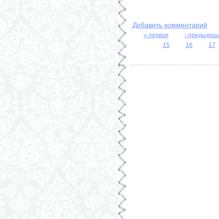
Добавить комментарий
« первая
‹ предыдущ
Страницы
15
16
17