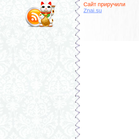
Сайт приручили
Znai.su