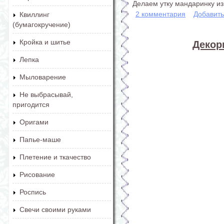
Делаем утку мандаринку из
2 комментария
Добавит
Квиллинг
(бумагокручение)
Кройка и шитье
Декор
Лепка
Мыловарение
Не выбрасывай,
пригодится
Оригами
Папье-маше
Плетение и ткачество
Рисование
Роспись
Свечи своими руками