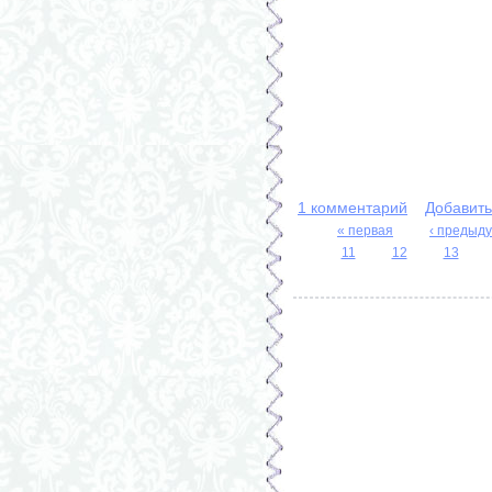
1 комментарий
Добавит
« первая
‹ предыд
Страницы
11
12
13