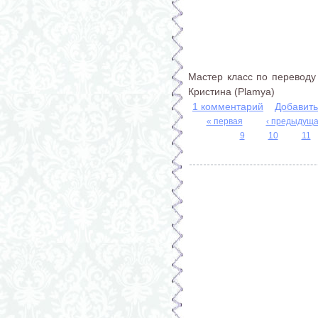
Мастер класс по переводу 
Кристина (Plamya)
1 комментарий
Добавит
« первая
‹ предыдущ
Страницы
9
10
11