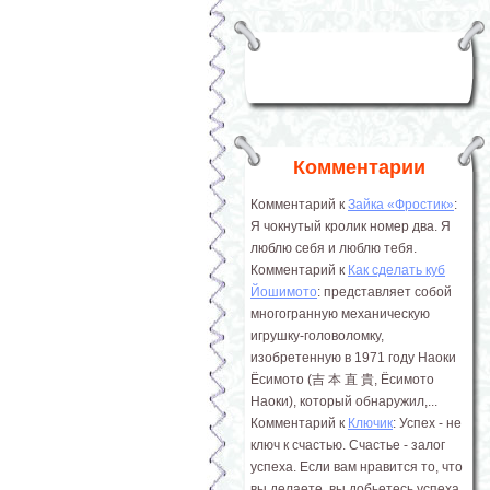
Комментарии
Комментарий к
Зайка «Фростик»
:
Я чокнутый кролик номер два. Я
люблю себя и люблю тебя.
Комментарий к
Как сделать куб
Йошимото
: представляет собой
многогранную механическую
игрушку-головоломку,
изобретенную в 1971 году Наоки
Ёсимото (吉 本 直 貴, Ёсимото
Наоки), который обнаружил,...
Комментарий к
Ключик
: Успех - не
ключ к счастью. Счастье - залог
успеха. Если вам нравится то, что
вы делаете, вы добьетесь успеха.