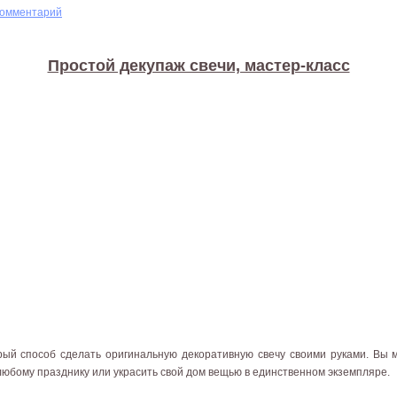
комментарий
Простой декупаж свечи, мастер-класс
рый способ сделать оригинальную декоративную свечу своими руками. Вы
любому празднику или украсить свой дом вещью в единственном экземпляре.