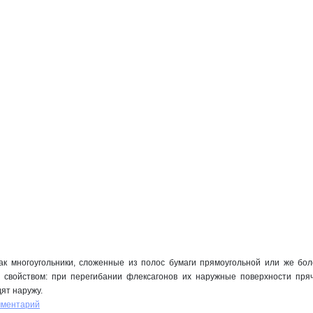
ак многоугольники, сложенные из полос бумаги прямоугольной или же бо
свойством: при перегибании флексагонов их наружные поверхности пряч
ят наружу.
мментарий