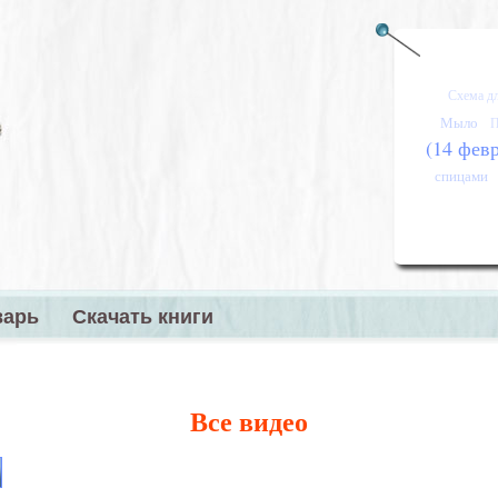
Схема д
Мыло
П
(14 фев
спицами
варь
Скачать книги
меню
Все видео