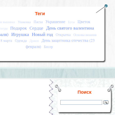
Теги
Украшение
Цветок
Пасха
Упаковка
ля вышивки
Бусы
День святого валентина
Подарок
Сердце
осуда
раля)
Игрушка
Новый год
Открытка
Основы вязания
День защитника отечества (23
8 марта
Одежда
Дракон
февраля)
Бисер
Поиск