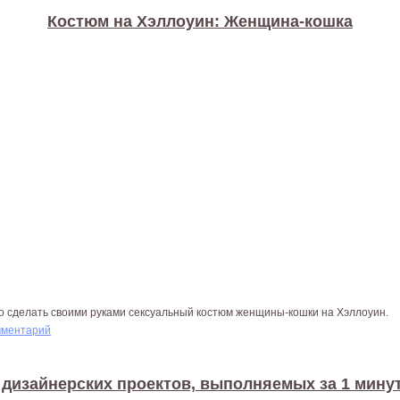
Костюм на Хэллоуин: Женщина-кошка
то сделать своими руками сексуальный костюм женщины-кошки на Хэллоуин.
мментарий
 дизайнерских проектов, выполняемых за 1 мину