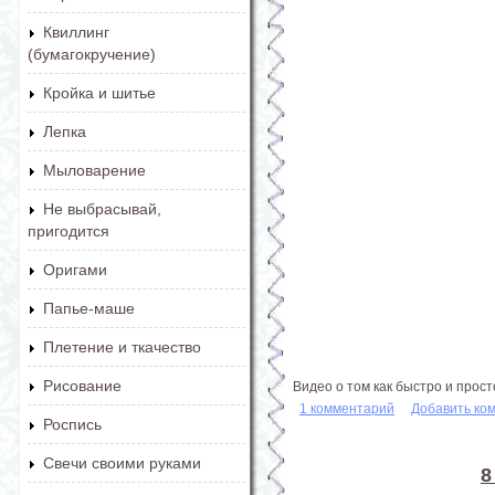
Квиллинг
(бумагокручение)
Кройка и шитье
Лепка
Мыловарение
Не выбрасывай,
пригодится
Оригами
Папье-маше
Плетение и ткачество
Рисование
Видео о том как быстро и прос
1 комментарий
Добавить ко
Роспись
Свечи своими руками
8