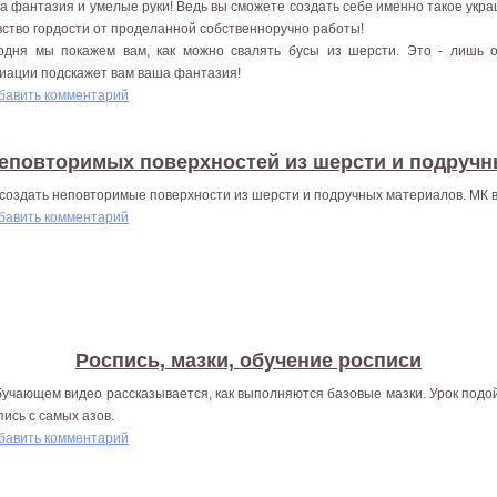
а фантазия и умелые руки! Ведь вы сможете создать себе именно такое укр
увство гордости от проделанной собственноручно работы!
одня мы покажем вам, как можно свалять бусы из шерсти. Это - лишь о
иации подскажет вам ваша фантазия!
бавить комментарий
еповторимых поверхностей из шерсти и подруч
 создать неповторимые поверхности из шерсти и подручных материалов. МК 
бавить комментарий
Роспись, мазки, обучение росписи
бучающем видео рассказывается, как выполняются базовые мазки. Урок подой
пись с самых азов.
бавить комментарий