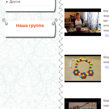
Другое
Как
жид
мат
Наша группа
игл
чаш
До
Вид
шер
До
Вам
нар