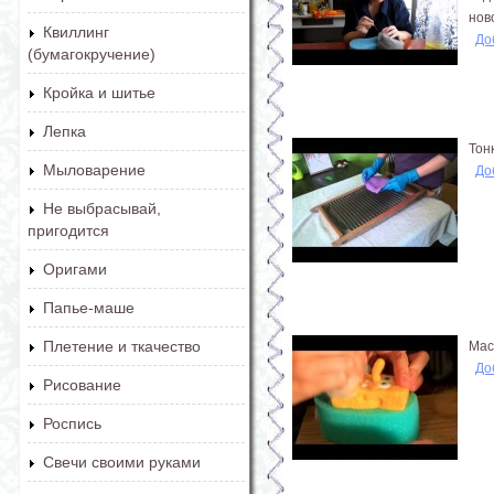
нов
Квиллинг
До
(бумагокручение)
Кройка и шитье
Лепка
Тон
Мыловарение
До
Не выбрасывай,
пригодится
Оригами
Папье-маше
Плетение и ткачество
Мас
До
Рисование
Роспись
Свечи своими руками