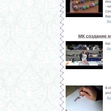
ваш
- ч
Сег
Вар
До
МК создание н
Как
До
В о
рос
До
Страницы