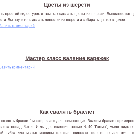
Цветы из шерсти
нь простой видео урок о том, как сделать цветы из шерсти. Выполняется ц
сти. Вы научитесь делать лепестки из шерсти и собирать цветок в целое.
бавить комментарий
Мастер класс валяние варежек
бавить комментарий
Как свалять браслет
к свалять браслет" мастер класс для начинающих. Валяем браслет примерно
слета понадобятся: Иглы для валяния тонкие №40 "Гамма", мыло жидкое
ой, губка для мытья машины плотная широкая, полотенце для рук , 