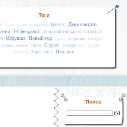
Теги
День святого
Цветок
о
Посуда
Схема для вышивки
тина (14 февраля)
День защитника отечества (23
Игрушка
Новый год
я)
Открытка
8 марта
Дракон
Сердце
Пасха
Одежда
Бисер
 вязания спицами
Бусы
Подарок
Украшение
Упаковка
Поиск