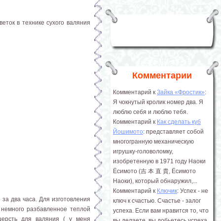
веток в технике сухого валяния
Комментарии
Комментарий к
Зайка «Фростик»
:
Я чокнутый кролик номер два. Я
люблю себя и люблю тебя.
Комментарий к
Как сделать куб
Йошимото
: представляет собой
многогранную механическую
игрушку-головоломку,
изобретенную в 1971 году Наоки
Ёсимото (吉 本 直 貴, Ёсимото
Наоки), который обнаружил,...
Комментарий к
Ключик
: Успех - не
 за два часа. Для изготовления
ключ к счастью. Счастье - залог
 немного разбавленное теплой
успеха. Если вам нравится то, что
шерсть для валяния ( у меня
вы делаете, вы добьетесь успеха.