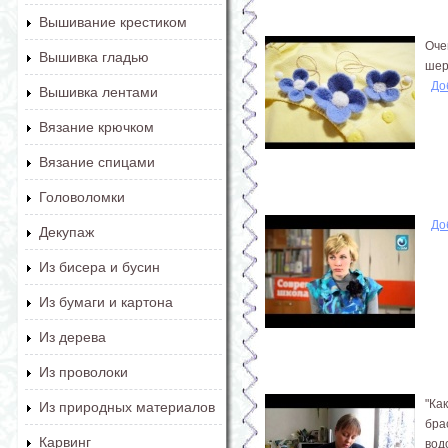
Вышивание крестиком
Оче
Вышивка гладью
шер
До
Вышивка лентами
Вязание крючком
Вязание спицами
Головоломки
До
Декупаж
Из бисера и бусин
Из бумаги и картона
Из дерева
Из проволоки
"Ка
Из природных материалов
бра
Карвинг
вод