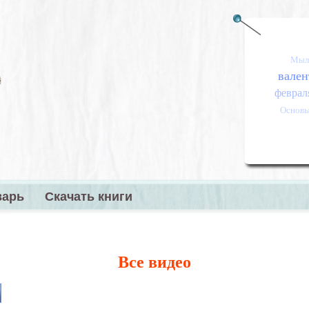
Мыл
вален
феврал
Основы
варь
Скачать книги
меню
Все видео