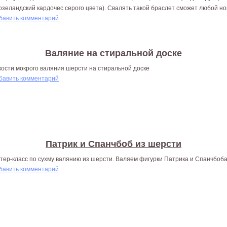
озеландский кардочес серого цвета). Свалять такой браслет сможет любой но
бавить комментарий
Валяние на стиральной доске
кости мокрого валяния шерсти на стиральной доске
бавить комментарий
Патрик и Спанчбоб из шерсти
тер-класс по сухму валянию из шерсти. Валяем фигурки Патрика и Спанчбоб
бавить комментарий