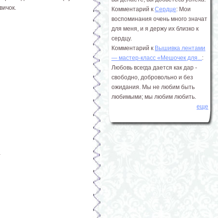
вичок.
Комментарий к
Сердце
: Мои
воспоминания очень много значат
для меня, и я держу их близко к
сердцу.
Комментарий к
Вышивка лентами
― мастер-класс «Мешочек для...
:
Любовь всегда дается как дар -
свободно, добровольно и без
ожидания. Мы не любим быть
любимыми; мы любим любить.
еще
а