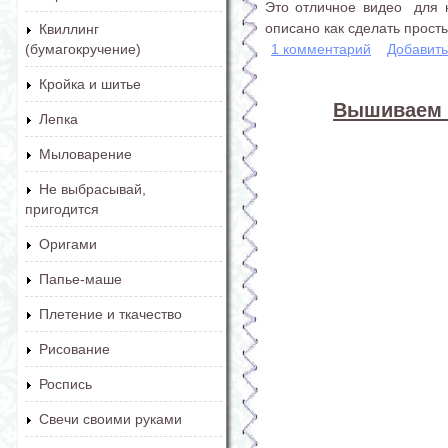
Это отличное видео для 
описано как сделать прост
Квиллинг
1 комментарий
Добавит
(бумагокручение)
Кройка и шитье
Вышиваем л
Лепка
Мыловарение
Не выбрасывай,
пригодится
Оригами
Папье-маше
Плетение и ткачество
Рисование
Роспись
Свечи своими руками