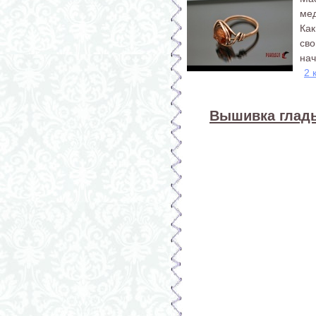
ме
Ка
св
нач
2 
Вышивка гладь