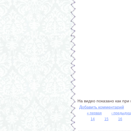
На видео показано как при
Добавить комментарий
« первая
‹ предыду
Страницы
14
15
16