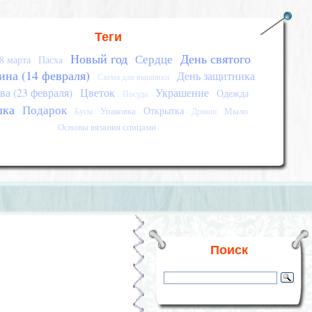
Теги
Новый год
День святого
Сердце
8 марта
Пасха
ина (14 февраля)
День защитника
Схема для вышивки
ва (23 февраля)
Цветок
Украшение
Одежда
Посуда
шка
Подарок
Открытка
Упаковка
Мыло
Бусы
Дракон
Основы вязания спицами
Поиск