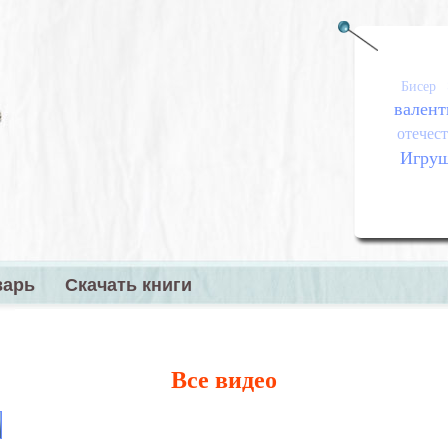
Бисер
валент
отечест
Игру
варь
Скачать книги
меню
Все видео