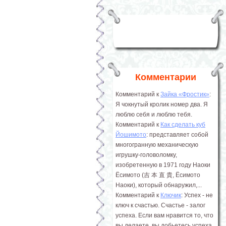
Комментарии
Комментарий к
Зайка «Фростик»
:
Я чокнутый кролик номер два. Я
люблю себя и люблю тебя.
Комментарий к
Как сделать куб
Йошимото
: представляет собой
многогранную механическую
игрушку-головоломку,
изобретенную в 1971 году Наоки
Ёсимото (吉 本 直 貴, Ёсимото
Наоки), который обнаружил,...
Комментарий к
Ключик
: Успех - не
ключ к счастью. Счастье - залог
успеха. Если вам нравится то, что
вы делаете, вы добьетесь успеха.