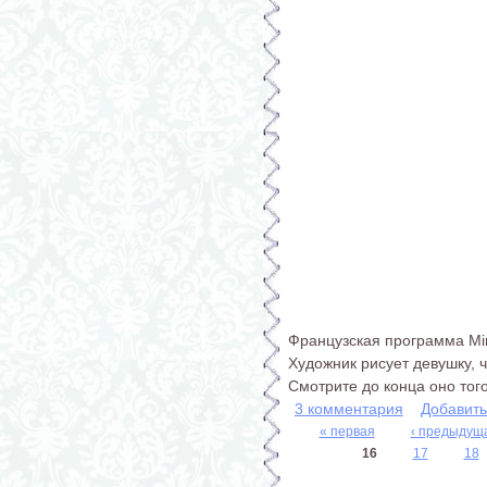
Французская программа Min
Художник рисует девушку, 
Смотрите до конца оно того
3 комментария
Добавит
« первая
‹ предыдущ
Страницы
16
17
18