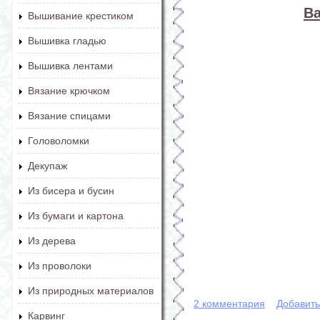
В
Вышивание крестиком
Вышивка гладью
Вышивка лентами
Вязание крючком
Вязание спицами
Головоломки
Декупаж
Из бисера и бусин
Из бумаги и картона
Из дерева
Из проволоки
Из природных материалов
2 комментария
Добавит
Карвинг