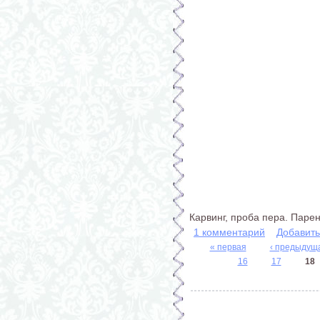
Карвинг, проба пера. Паре
1 комментарий
Добавит
« первая
‹ предыдущ
Страницы
16
17
18