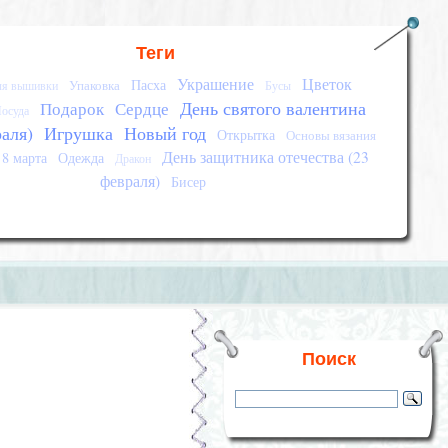
Теги
Украшение
Цветок
Пасха
Упаковка
ля вышивки
Бусы
День святого валентина
Подарок
Сердце
осуда
раля)
Игрушка
Новый год
Открытка
Основы вязания
День защитника отечества (23
8 марта
Одежда
Дракон
февраля)
Бисер
Поиск