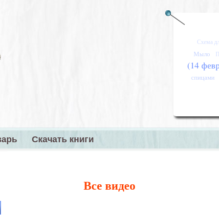
Схема д
Мыло
П
(14 фев
спицами
варь
Скачать книги
меню
Все видео