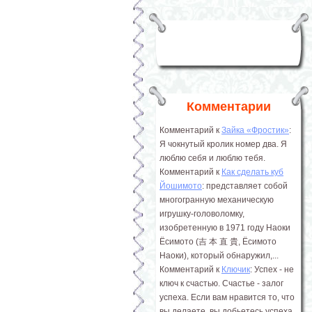
Комментарии
Комментарий к
Зайка «Фростик»
:
Я чокнутый кролик номер два. Я
люблю себя и люблю тебя.
Комментарий к
Как сделать куб
Йошимото
: представляет собой
многогранную механическую
игрушку-головоломку,
изобретенную в 1971 году Наоки
Ёсимото (吉 本 直 貴, Ёсимото
Наоки), который обнаружил,...
Комментарий к
Ключик
: Успех - не
ключ к счастью. Счастье - залог
успеха. Если вам нравится то, что
вы делаете, вы добьетесь успеха.