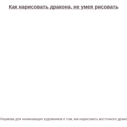
Как нарисовать дракона, не умея рисовать
аумова для начинающих художников о том, как нарисовать восточного драко