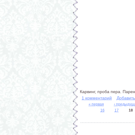
Карвинг, проба пера. Паре
1 комментарий
Добавит
« первая
‹ предыдущ
Страницы
16
17
18