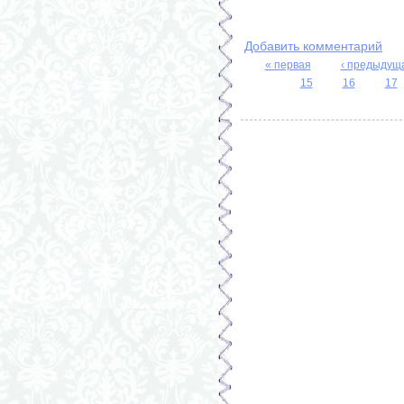
Добавить комментарий
« первая
‹ предыдущ
Страницы
15
16
17