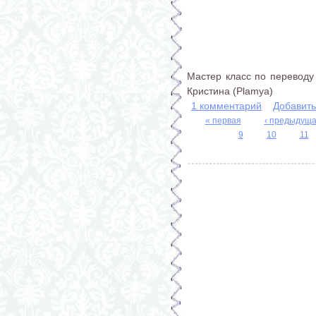
Мастер класс по переводу 
Кристина (Plamya)
1 комментарий
Добавит
« первая
‹ предыдущ
Страницы
9
10
11