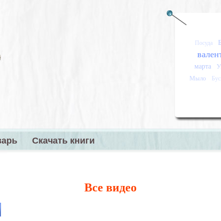
Посуда
вален
марта
У
Мыло
Бу
варь
Скачать книги
меню
Все видео