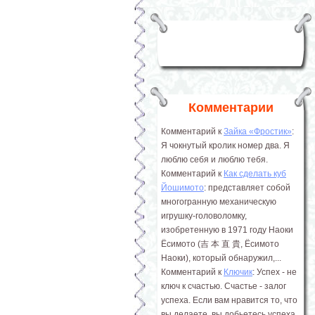
Комментарии
Комментарий к
Зайка «Фростик»
:
Я чокнутый кролик номер два. Я
люблю себя и люблю тебя.
Комментарий к
Как сделать куб
Йошимото
: представляет собой
многогранную механическую
игрушку-головоломку,
изобретенную в 1971 году Наоки
Ёсимото (吉 本 直 貴, Ёсимото
Наоки), который обнаружил,...
Комментарий к
Ключик
: Успех - не
ключ к счастью. Счастье - залог
успеха. Если вам нравится то, что
вы делаете, вы добьетесь успеха.