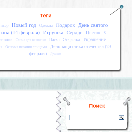
Теги
Новый год
День святого
Подарок
Бисер
Одежда
тина (14 февраля)
Игрушка
Сердце
Цветок
8
Украшение
Пасха
Открытка
паковка
Схема для вышивки
День защитника отечества (23
Основы вязания спицами
сы
февраля)
Дракон
Поиск