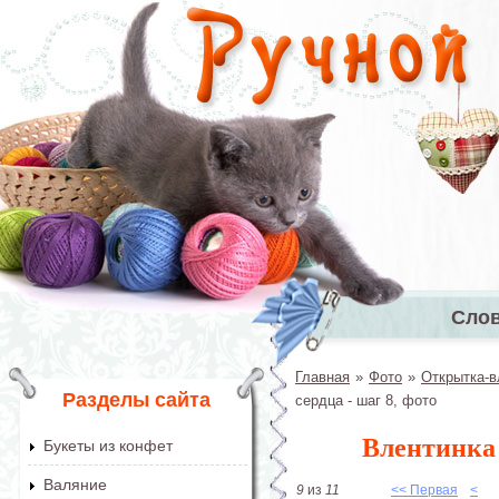
Перейти к основному содержанию
Сло
Главное 
Главная
»
Фото
»
Открытка-в
Вы здесь
Разделы сайта
сердца - шаг 8, фото
Влентинка 
Букеты из конфет
Валяние
9
из
11
<< Первая
<