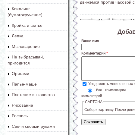
движемся против часовой с
Квиллинг
(бумагокручение)
Кройка и шитье
Доба
Лепка
Ваше имя
Мыловарение
Комментарий
*
Не выбрасывай,
пригодится
Оригами
Уведомлять меня о новых
Папье-маше
Все комментарии
Плетение и ткачество
комментарий
CAPTCHA
Рисование
Собери картинку. После рег
Роспись
Свечи своими руками