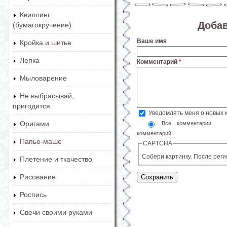
Квиллинг
Доба
(бумагокручение)
Ваше имя
Кройка и шитье
Лепка
Комментарий
*
Мыловарение
Не выбрасывай,
пригодится
Уведомлять меня о новых
Оригами
Все комментарии
комментарий
Папье-маше
CAPTCHA
Собери картинку. После рег
Плетение и ткачество
Рисование
Роспись
Свечи своими руками