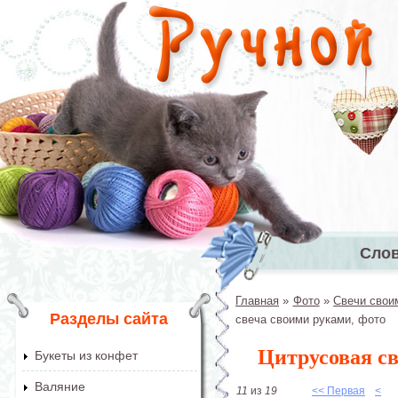
Перейти к основному содержанию
Сло
Главное 
Главная
»
Фото
»
Свечи свои
Вы здесь
Разделы сайта
свеча своими руками, фото
Цитрусовая св
Букеты из конфет
Валяние
11
из
19
<< Первая
<