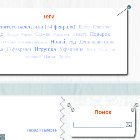
Теги
святого валентина (14 февраля)
Бисер
Открытка
це
Подарок
Одежда
8 марта
Мыло
Упаковка
Посуда
Новый год
День защитника
Основы вязания спицами
Игрушка
а (23 февраля)
Украшение
Бусы
Схема для
Пасха
вышивки
Дракон
Поиск
Назад к Галерее