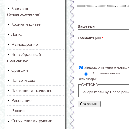
Квиллинг
(бумагокручение)
Кройка и шитье
Ваше имя
Лепка
Комментарий
*
Мыловарение
Не выбрасывай,
пригодится
Уведомлять меня о новых
Оригами
Все комментарии
комментарий
Папье-маше
CAPTCHA
Плетение и ткачество
Собери картинку. После рег
Рисование
Роспись
Свечи своими руками