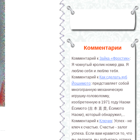
Комментарии
Комментарий к
Зайка «Фростик»
:
Я чокнутый кролик номер два. Я
люблю себя и люблю тебя.
Комментарий к
Как сделать куб
Йошимото
: представляет собой
многогранную механическую
игрушку-головоломку,
изобретенную в 1971 году Наоки
Ёсимото (吉 本 直 貴, Ёсимото
Наоки), который обнаружил,...
Комментарий к
Ключик
: Успех - не
ключ к счастью. Счастье - залог
успеха. Если вам нравится то, что
вы делаете, вы добьетесь успеха.