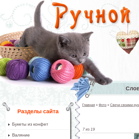
Перейти к основному содержанию
Сло
Главное 
Главная
»
Фото
»
Свечи своими ру
Вы здесь
Разделы сайта
Букеты из конфет
7
из
19
Валяние