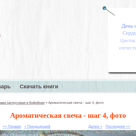
День 
Серд
Цветок
отечеств
варь
Скачать книги
меню
ками Цитрусовая и Кофейная
»
Ароматическая свеча - шаг 4, фото
Ароматическая свеча - шаг 4, фото
<< Первая
< Предыдущий
Далее >
Последняя >>