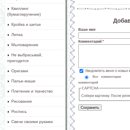
Квиллинг
(бумагокручение)
Доба
Кройка и шитье
Ваше имя
Лепка
Комментарий
*
Мыловарение
Не выбрасывай,
пригодится
Оригами
Уведомлять меня о новых
Все комментарии
Папье-маше
комментарий
CAPTCHA
Плетение и ткачество
Собери картинку. После рег
Рисование
Роспись
Свечи своими руками