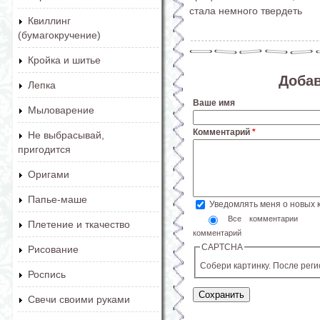
стала немного твердеть
Квиллинг
(бумагокручение)
Кройка и шитье
Доба
Лепка
Ваше имя
Мыловарение
Комментарий
*
Не выбрасывай,
пригодится
Оригами
Папье-маше
Уведомлять меня о новых
Все комментарии
Плетение и ткачество
комментарий
CAPTCHA
Рисование
Собери картинку. После рег
Роспись
Свечи своими руками