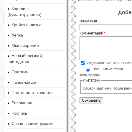
Квиллинг
Доба
(бумагокручение)
Ваше имя
Кройка и шитье
Комментарий
*
Лепка
Мыловарение
Не выбрасывай,
пригодится
Уведомлять меня о новых
Все комментарии
Оригами
комментарий
CAPTCHA
Папье-маше
Собери картинку. После рег
Плетение и ткачество
Рисование
Роспись
Свечи своими руками