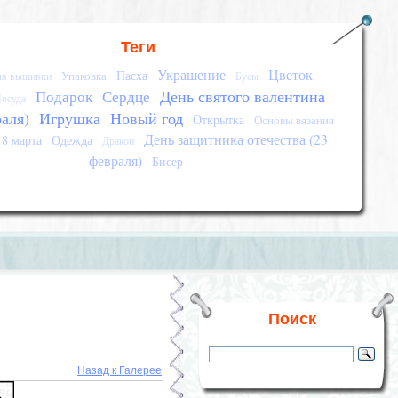
Теги
Украшение
Цветок
Пасха
Упаковка
ля вышивки
Бусы
День святого валентина
Подарок
Сердце
осуда
раля)
Игрушка
Новый год
Открытка
Основы вязания
День защитника отечества (23
8 марта
Одежда
Дракон
февраля)
Бисер
Поиск
Назад к Галерее