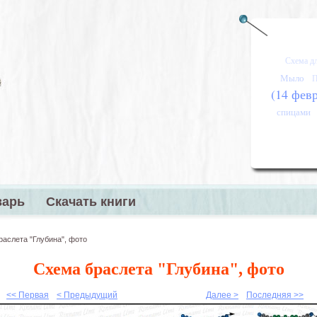
Схема д
Мыло
П
(14 фев
спицами
варь
Скачать книги
меню
аслета "Глубина", фото
Схема браслета "Глубина", фото
<< Первая
< Предыдущий
Далее >
Последняя >>