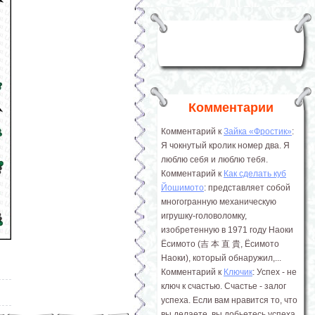
Комментарии
Комментарий к
Зайка «Фростик»
:
Я чокнутый кролик номер два. Я
люблю себя и люблю тебя.
Комментарий к
Как сделать куб
Йошимото
: представляет собой
многогранную механическую
игрушку-головоломку,
изобретенную в 1971 году Наоки
Ёсимото (吉 本 直 貴, Ёсимото
Наоки), который обнаружил,...
Комментарий к
Ключик
: Успех - не
ключ к счастью. Счастье - залог
успеха. Если вам нравится то, что
вы делаете, вы добьетесь успеха.