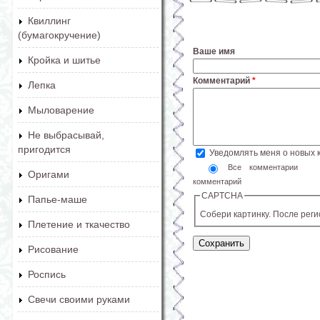
Квиллинг
(бумагокручение)
Ваше имя
Кройка и шитье
Комментарий
*
Лепка
Мыловарение
Не выбрасывай,
пригодится
Уведомлять меня о новых
Все комментарии
Оригами
комментарий
CAPTCHA
Папье-маше
Собери картинку. После рег
Плетение и ткачество
Рисование
Роспись
Свечи своими руками