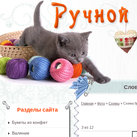
Перейти к основному содержанию
Сло
Главное 
Главная
»
Фото
»
Схемы
»
Схема бр
Вы здесь
Разделы сайта
Букеты из конфет
3
из
12
Валяние