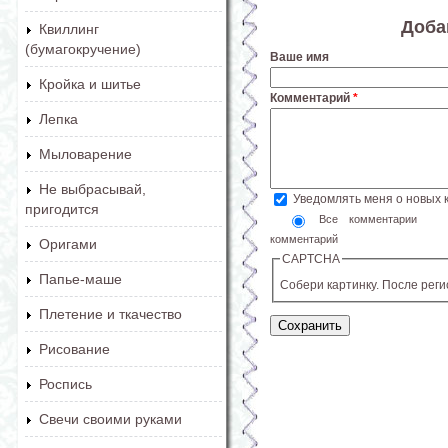
Доба
Квиллинг
(бумагокручение)
Ваше имя
Кройка и шитье
Комментарий
*
Лепка
Мыловарение
Не выбрасывай,
Уведомлять меня о новых
пригодится
Все комментарии
комментарий
Оригами
CAPTCHA
Папье-маше
Собери картинку. После рег
Плетение и ткачество
Рисование
Роспись
Свечи своими руками