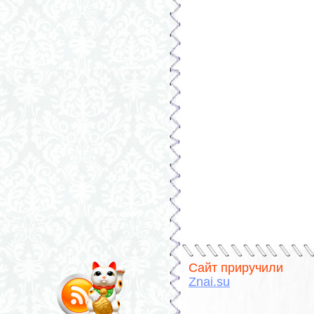
Сайт приручили
Znai.su