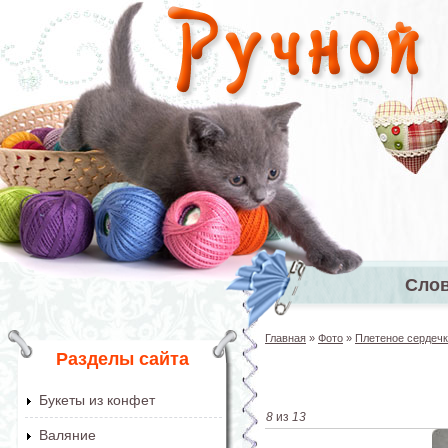
Перейти к основному содержанию
Сло
Главное 
Главная
»
Фото
»
Плетеное сердечк
Вы здесь
Разделы сайта
Букеты из конфет
8
из
13
Валяние