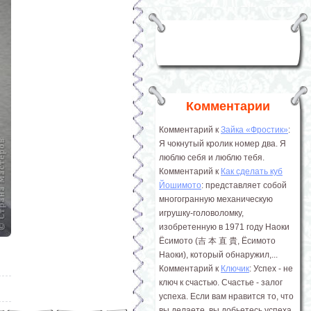
Комментарии
Комментарий к
Зайка «Фростик»
:
Я чокнутый кролик номер два. Я
люблю себя и люблю тебя.
Комментарий к
Как сделать куб
Йошимото
: представляет собой
многогранную механическую
игрушку-головоломку,
изобретенную в 1971 году Наоки
Ёсимото (吉 本 直 貴, Ёсимото
Наоки), который обнаружил,...
Комментарий к
Ключик
: Успех - не
ключ к счастью. Счастье - залог
успеха. Если вам нравится то, что
вы делаете, вы добьетесь успеха.