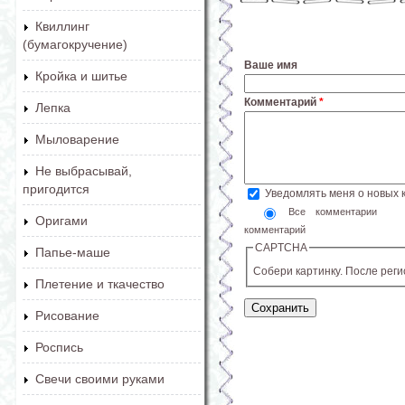
Квиллинг
(бумагокручение)
Ваше имя
Кройка и шитье
Комментарий
*
Лепка
Мыловарение
Не выбрасывай,
пригодится
Уведомлять меня о новых
Все комментарии
Оригами
комментарий
CAPTCHA
Папье-маше
Собери картинку. После рег
Плетение и ткачество
Рисование
Роспись
Свечи своими руками