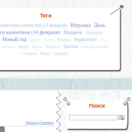
Теги
Игрушка
День
защитника отечества (23 февраля)
го валентина (14 февраля)
Подарок
Открытка
Новый год
Украшение
8 марта
Дракон
Посуда
Бусы
Цветок
Бисер
Мыло
Упаковка
Основы вязания
я вышивки
Пасха
Одежда
спицами
Поиск
Назад к Галерее