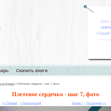
День 
свято
Сердце
Схема дл
варь
Скачать книги
меню
о из бумаги
»
Плетеное сердечко - шаг 7, фото
Плетеное сердечко - шаг 7, фото
<< Первая
< Предыдущий
Далее >
Последняя >>