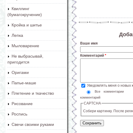
Квиллинг
(бумагокручение)
Кройка и шитье
Доба
Лепка
Ваше имя
Мыловарение
Комментарий
*
Не выбрасывай,
пригодится
Оригами
Папье-маше
Уведомлять меня о новых
Все комментарии
Плетение и ткачество
комментарий
CAPTCHA
Рисование
Собери картинку. После рег
Роспись
Свечи своими руками