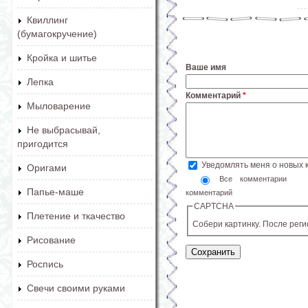
Квиллинг
(бумагокручение)
Кройка и шитье
Ваше имя
Лепка
Комментарий
*
Мыловарение
Не выбрасывай,
пригодится
Уведомлять меня о новых
Оригами
Все комментарии
Папье-маше
комментарий
CAPTCHA
Плетение и ткачество
Собери картинку. После рег
Рисование
Роспись
Свечи своими руками