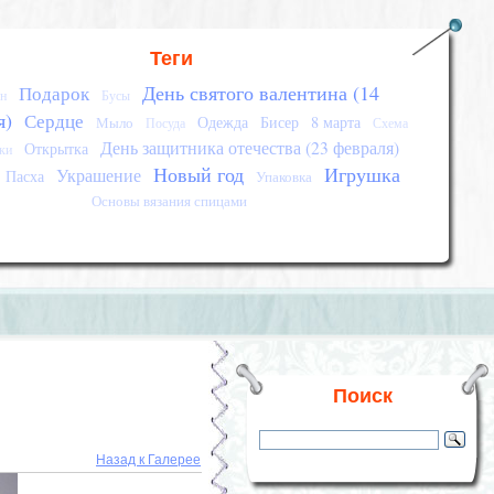
Теги
День святого валентина (14
Подарок
н
Бусы
я)
Сердце
Одежда
Бисер
8 марта
Мыло
Посуда
Схема
День защитника отечества (23 февраля)
Открытка
ки
Новый год
Игрушка
Украшение
Пасха
Упаковка
Основы вязания спицами
Поиск
Назад к Галерее