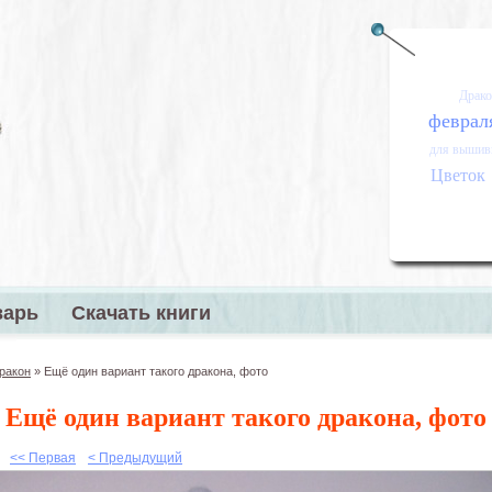
Драко
феврал
для вышив
Цветок
варь
Скачать книги
меню
ракон
»
Ещё один вариант такого дракона, фото
Ещё один вариант такого дракона, фото
<< Первая
< Предыдущий