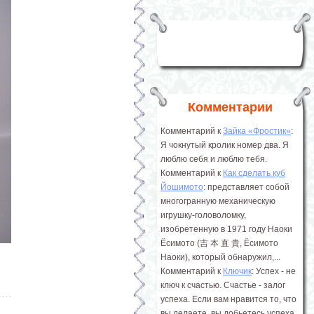
Комментарии
Комментарий к
Зайка «Фростик»
:
Я чокнутый кролик номер два. Я
люблю себя и люблю тебя.
Комментарий к
Как сделать куб
Йошимото
: представляет собой
многогранную механическую
игрушку-головоломку,
изобретенную в 1971 году Наоки
Ёсимото (吉 本 直 貴, Ёсимото
Наоки), который обнаружил,...
Комментарий к
Ключик
: Успех - не
ключ к счастью. Счастье - залог
успеха. Если вам нравится то, что
вы делаете, вы добьетесь успеха.