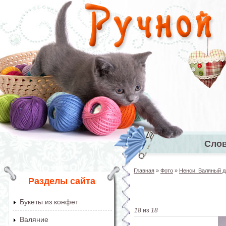
Перейти к основному содержанию
Сло
Главное 
Главная
»
Фото
»
Ненси. Валяный д
Вы здесь
Разделы сайта
Букеты из конфет
18
из
18
Валяние