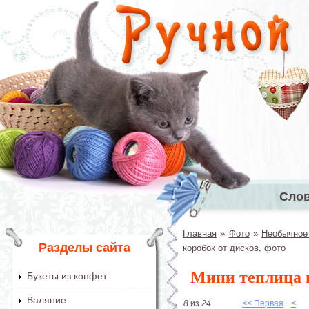
Перейти к основному содержанию
Сло
Главное 
Главная
»
Фото
»
Необычное
Вы здесь
Разделы сайта
коробок от дисков, фото
Мини теплица и
Букеты из конфет
Валяние
8
из
24
<< Первая
<