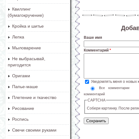
Квиллинг
(бумагокручение)
Кройка и шитье
Доба
Лепка
Ваше имя
Мыловарение
Комментарий
*
Не выбрасывай,
пригодится
Оригами
Уведомлять меня о новых
Папье-маше
Все комментарии
комментарий
Плетение и ткачество
CAPTCHA
Рисование
Собери картинку. После рег
Роспись
Свечи своими руками