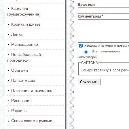
Ваше имя
Квиллинг
(бумагокручение)
Комментарий
*
Кройка и шитье
Лепка
Мыловарение
Уведомлять меня о новых
Все комментарии
Не выбрасывай,
комментарий
пригодится
CAPTCHA
Оригами
Собери картинку. После рег
Папье-маше
Плетение и ткачество
Рисование
Роспись
Свечи своими руками