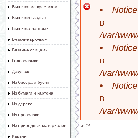
Вышивание крестиком
Notice
Сообщение о
Вышивка гладью
Вышивка лентами
/var/www/
Вязание крючком
Notice
Вязание спицами
Головоломки
/var/www/
Декупаж
Из бисера и бусин
Notice
Из бумаги и картона
Из дерева
/var/www/
Из проволоки
Из природных материалов
из
24
Карвинг