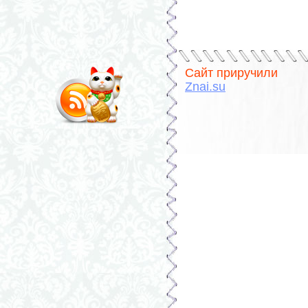
Сайт приручили
Znai.su