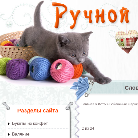
Перейти к основному содержанию
Сло
Главное 
Главная
»
Фото
»
Войлочные шарик
Вы здесь
Разделы сайта
Букеты из конфет
1
из
24
Валяние