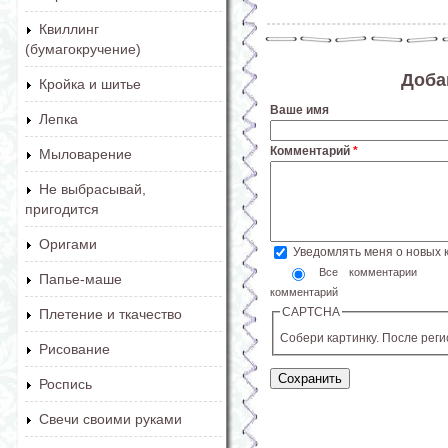
Квиллинг
(бумагокручение)
Доба
Кройка и шитье
Ваше имя
Лепка
Комментарий
*
Мыловарение
Не выбрасывай,
пригодится
Оригами
Уведомлять меня о новых
Все комментарии
Папье-маше
комментарий
CAPTCHA
Плетение и ткачество
Собери картинку. После рег
Рисование
Роспись
Свечи своими руками