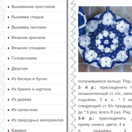
Вышивание крестиком
Вышивка гладью
Вышивка лентами
Вязание крючком
Вязание спицами
Головоломки
Декупаж
Из бисера и бусин
получившееся кольцо. Ряд з
2- й р.:
присоединить п
Из бумаги и картона
незаконченный ст. с/н, связ
Из дерева
подъёма, 3 в. п., * 2 не
следующий ст. б/н предыдущ
Из проволоки
до * 6 раз, всего 8 раз. Ряд
3-й р.:
присоединить
Из природных материалов
пряжу синего цвета, 4 в.
Карвинг
п. подъёма, 3