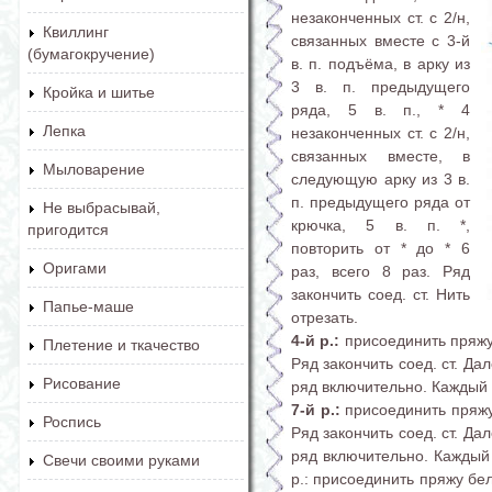
незаконченных ст. с 2/н,
Квиллинг
связанных вместе с 3-й
(бумагокручение)
в. п. подъёма, в арку из
3 в. п. предыдущего
Кройка и шитье
ряда, 5 в. п., * 4
Лепка
незаконченных ст. с 2/н,
связанных вместе, в
Мыловарение
следующую арку из 3 в.
п. предыдущего ряда от
Не выбрасывай,
крючка, 5 в. п. *,
пригодится
повторить от * до * 6
Оригами
раз, всего 8 раз. Ряд
закончить соед. ст. Нить
Папье-маше
отрезать.
4-й р.:
присоединить пряжу 
Плетение и ткачество
Ряд закончить соед. ст. Да
Рисование
ряд включительно. Каждый р
7-й р.:
присоединить пряжу 
Роспись
Ряд закончить соед. ст. Да
ряд включительно. Каждый р
Свечи своими руками
р.: присоединить пряжу бел