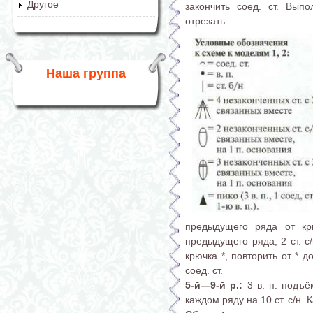
Другое
закончить соед. ст. Вып
отрезать.
Наша группа
предыдущего ряда от крю
предыдущего ряда, 2 ст. с
крючка *, повторить от * 
соед. ст.
5-й—9-й р.:
3 в. п. подъём
каждом ряду на 10 ст. с/н.