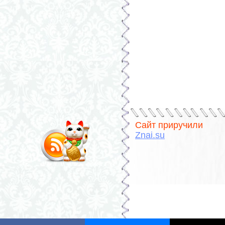
Сайт приручили
Znai.su