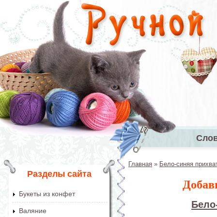
Перейти к основному содержанию
Сло
Главное 
Главная
»
Бело-синяя прихва
Вы здесь
Разделы сайта
Добав
Букеты из конфет
Бело
Валяние