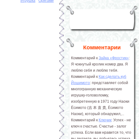
Игрушка
Оригами
Комментарии
Комментарий к
Зайка «Фростик»
:
Я чокнутый кролик номер два. Я
люблю себя и люблю тебя.
Комментарий к
Как сделать куб
Йошимото
: представляет собой
многогранную механическую
игрушку-головоломку,
изобретенную в 1971 году Наоки
Ёсимото (吉 本 直 貴, Ёсимото
Наоки), который обнаружил,...
Комментарий к
Ключик
: Успех - не
ключ к счастью. Счастье - залог
успеха. Если вам нравится то, что
вы делаете, вы добьетесь успеха.