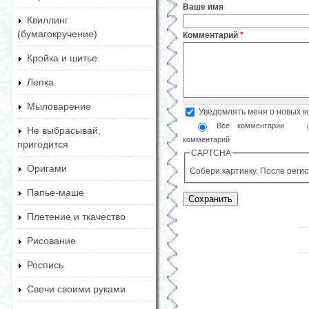
Ваше имя
Квиллинг
(бумагокручение)
Комментарий
*
Кройка и шитье
Лепка
Мыловарение
Уведомлять меня о новых 
Все комментарии
Не выбрасывай,
комментарий
пригодится
CAPTCHA
Оригами
Собери картинку. После реги
Папье-маше
Плетение и ткачество
Рисование
Роспись
Свечи своими руками