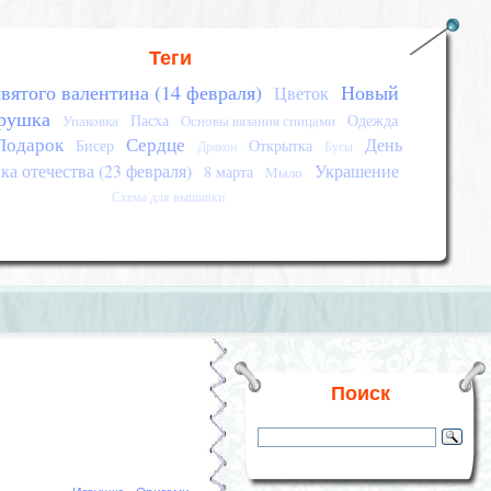
Теги
вятого валентина (14 февраля)
Новый
Цветок
рушка
Пасха
Одежда
Упаковка
Основы вязания спицами
Подарок
Сердце
День
Бисер
Открытка
Дракон
Бусы
а отечества (23 февраля)
Украшение
8 марта
Мыло
Схема для вышивки
Поиск