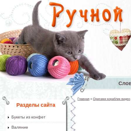
Перейти к основному содержанию
Сло
Главное 
Главная
»
Оригами кораблик видео
Вы здесь
Разделы сайта
Букеты из конфет
Валяние