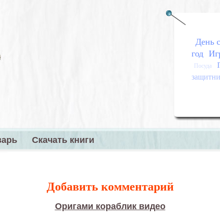
День с
год
Иг
Посуда
защитник
варь
Скачать книги
меню
Добавить комментарий
Оригами кораблик видео