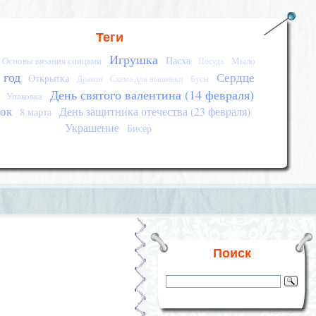
Теги
Игрушка
Пасха
Основы вязания спицами
Мыло
Посуда
 год
Сердце
Открытка
Дракон
Схема для вышивки
Бусы
День святого валентина (14 февраля)
Упаковка
ок
День защитника отечества (23 февраля)
8 марта
Украшение
Бисер
Поиск