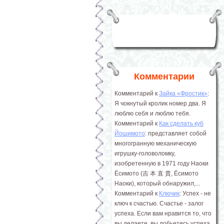
Комментарии
Комментарий к
Зайка «Фростик»
:
Я чокнутый кролик номер два. Я
люблю себя и люблю тебя.
Комментарий к
Как сделать куб
Йошимото
: представляет собой
многогранную механическую
игрушку-головоломку,
изобретенную в 1971 году Наоки
Ёсимото (吉 本 直 貴, Ёсимото
Наоки), который обнаружил,...
Комментарий к
Ключик
: Успех - не
ключ к счастью. Счастье - залог
успеха. Если вам нравится то, что
вы делаете, вы добьетесь успеха.