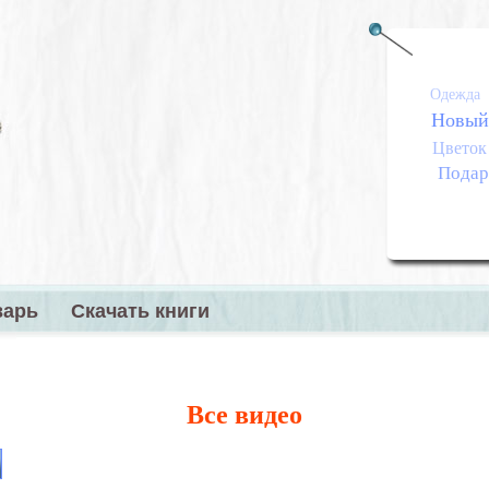
Одежда
Новый
Цветок
Подар
варь
Скачать книги
меню
Все видео