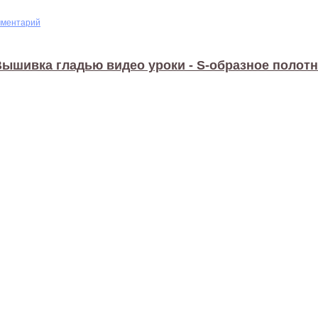
мментарий
ышивка гладью видео уроки - S-образное полот