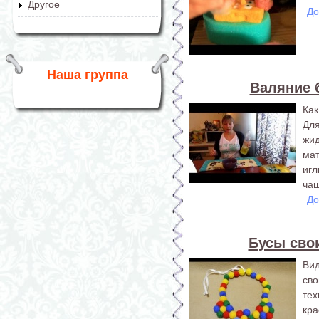
Другое
До
Наша группа
Валяние 
Как
Для
жи
мат
игл
чаш
До
Бусы сво
Ви
св
тех
кр