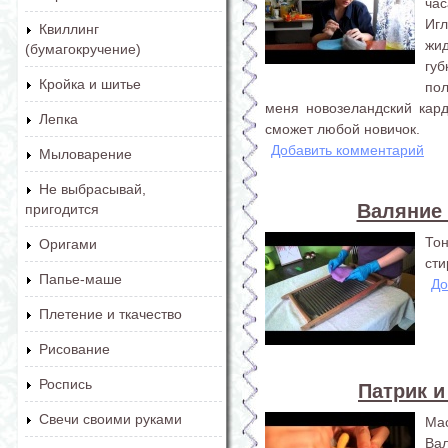
час
Иг
Квиллинг
жи
(бумагокручение)
гу
Кройка и шитье
по
меня новозеландский кард
Лепка
сможет любой новичок.
Добавить комментарий
Мыловарение
Не выбрасывай,
Валяние 
пригодится
То
Оригами
сти
Папье-маше
До
Плетение и ткачество
Рисование
Роспись
Патрик и
Свечи своими руками
Ма
Вал