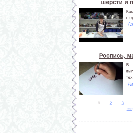
шерсти и 
Ка
шер
До
Роспись, м
В 
вып
тех
До
Страницы
1
2
3
сле