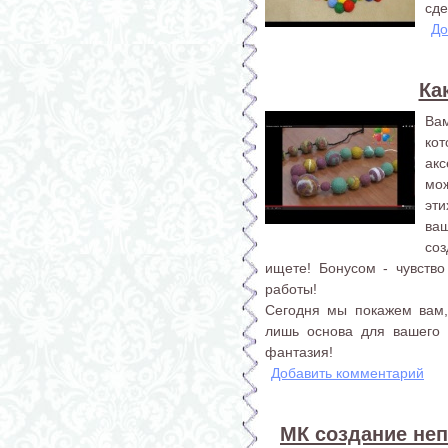
сде
До
Ка
Ва
ко
ак
мо
эт
ваш
соз
ищете! Бонусом - чувство
работы!
Сегодня мы покажем вам,
лишь основа для вашего 
фантазия!
Добавить комментарий
МК создание не