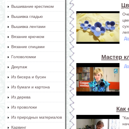
Цв
Вышивание крестиком
Оче
Вышивка гладью
цве
су
Вышивка лентами
леп
Вязание крючком
До
Вязание спицами
Мастер к
Головоломки
До
Декупаж
Из бисера и бусин
Из бумаги и картона
Из дерева
Из проволоки
Как 
Из природных материалов
"К
на
Карвинг